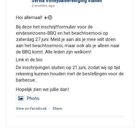
Servia Volleybalvereniging Vianen
2 months ago
Hoi allemaal! ☀️🏐
Bij deze het inschrijfformulier voor de
eindeseizoens-BBQ en het beachtoernooi op
zaterdag 27 juni. Meld je aan als je mee wilt doen
aan het beachtoernooi, maar ook als je alleen naar
de BBQ komt. Alle leden zijn welkom!
Link in de bio
De inschrijvingen sluiten op 21 juni, zodat wij op tijd
rekening kunnen houden met de bestellingen voor de
barbecue.
Hopelijk zien we jullie dan!
Photo
View on Facebook
·
Share
Servia Volleybalvereniging Vianen
3 months ago