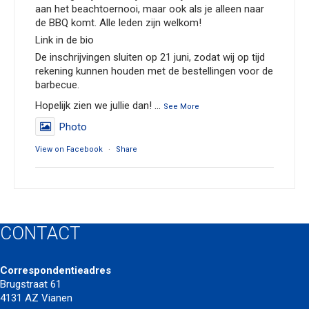
aan het beachtoernooi, maar ook als je alleen naar
de BBQ komt. Alle leden zijn welkom!
Link in de bio
De inschrijvingen sluiten op 21 juni, zodat wij op tijd
rekening kunnen houden met de bestellingen voor de
barbecue.
Hopelijk zien we jullie dan!
...
See More
Photo
View on Facebook
·
Share
Servia Volleybalvereniging Vianen
3 months ago
*Save the date, 27 juni!!*
CONTACT
Hey allemaal, inmiddels zijn we al weer een beetje
aan het toewerken richting het einde van het
Correspondentieadres
seizoen. Als afsluiter wordt weer het jaarlijks
Brugstraat 61
beachtoernooi georganiseerd en aansluitend de
4131 AZ Vianen
vrijwilligersbbq. Voor de vrijwilligers wordt deze bbq