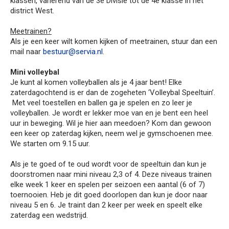
klassen, variërend van de 3e Divisie tot de 4e klasse in het
district West.
Meetrainen?
Als je een keer wilt komen kijken of meetrainen, stuur dan een
mail naar
bestuur@servia.nl
.
Mini volleybal
Je kunt al komen volleyballen als je 4 jaar bent! Elke
zaterdagochtend is er dan de zogeheten ‘Volleybal Speeltuin’.
Met veel toestellen en ballen ga je spelen en zo leer je
volleyballen. Je wordt er lekker moe van en je bent een heel
uur in beweging. Wil je hier aan meedoen? Kom dan gewoon
een keer op zaterdag kijken, neem wel je gymschoenen mee.
We starten om 9.15 uur.
Als je te goed of te oud wordt voor de speeltuin dan kun je
doorstromen naar mini niveau 2,3 of 4. Deze niveaus trainen
elke week 1 keer en spelen per seizoen een aantal (6 of 7)
toernooien. Heb je dit goed doorlopen dan kun je door naar
niveau 5 en 6. Je traint dan 2 keer per week en speelt elke
zaterdag een wedstrijd.