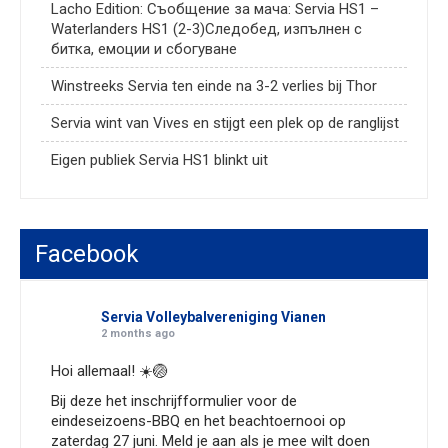
Lacho Edition: Съобщение за мача: Servia HS1 –
Waterlanders HS1 (2-3)Следобед, изпълнен с
битка, емоции и сбогуване
Winstreeks Servia ten einde na 3-2 verlies bij Thor
Servia wint van Vives en stijgt een plek op de ranglijst
Eigen publiek Servia HS1 blinkt uit
Facebook
Servia Volleybalvereniging Vianen
2 months ago
Hoi allemaal! ☀️🏐
Bij deze het inschrijfformulier voor de
eindeseizoens-BBQ en het beachtoernooi op
zaterdag 27 juni. Meld je aan als je mee wilt doen