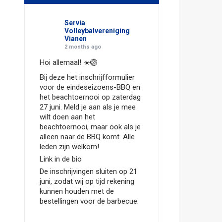
Servia
Volleybalvereniging
Vianen
2 months ago
Hoi allemaal! ☀️🏐
Bij deze het inschrijfformulier
voor de eindeseizoens-BBQ en
het beachtoernooi op zaterdag
27 juni. Meld je aan als je mee
wilt doen aan het
beachtoernooi, maar ook als je
alleen naar de BBQ komt. Alle
leden zijn welkom!
Link in de bio
De inschrijvingen sluiten op 21
juni, zodat wij op tijd rekening
kunnen houden met de
bestellingen voor de barbecue.
Hopelijk zien we jullie dan!