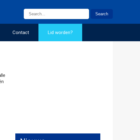
Contact
Lid worden?
lle
én