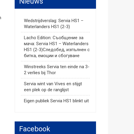
Nieuws
n
Wedstrijdverslag: Servia HS1 –
Waterlanders HS1 (2-3)
Lacho Edition: Съобщение за
мача: Servia HS1 – Waterlanders
HS1 (2-3)Следобед, изпълнен с
битка, емоции и сбогуване
Winstreeks Servia ten einde na 3-
2 verlies bij Thor
Servia wint van Vives en stijgt
een plek op de ranglijst
Eigen publiek Servia HS1 blinkt uit
Facebook