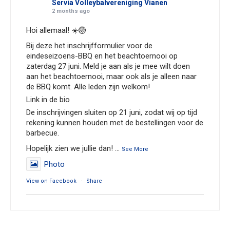
Servia Volleybalvereniging Vianen
2 months ago
Hoi allemaal! ☀️🏐
Bij deze het inschrijfformulier voor de
eindeseizoens-BBQ en het beachtoernooi op
zaterdag 27 juni. Meld je aan als je mee wilt doen
aan het beachtoernooi, maar ook als je alleen naar
de BBQ komt. Alle leden zijn welkom!
Link in de bio
De inschrijvingen sluiten op 21 juni, zodat wij op tijd
rekening kunnen houden met de bestellingen voor de
barbecue.
Hopelijk zien we jullie dan!
...
See More
Photo
View on Facebook
·
Share
Servia Volleybalvereniging Vianen
3 months ago