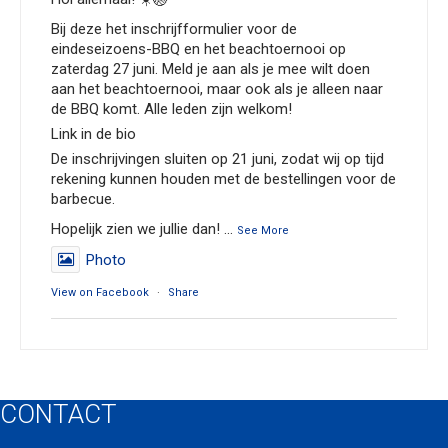
Bij deze het inschrijfformulier voor de
eindeseizoens-BBQ en het beachtoernooi op
zaterdag 27 juni. Meld je aan als je mee wilt doen
aan het beachtoernooi, maar ook als je alleen naar
de BBQ komt. Alle leden zijn welkom!
Link in de bio
De inschrijvingen sluiten op 21 juni, zodat wij op tijd
rekening kunnen houden met de bestellingen voor de
barbecue.
Hopelijk zien we jullie dan!
...
See More
Photo
View on Facebook
·
Share
Servia Volleybalvereniging Vianen
3 months ago
*Save the date, 27 juni!!*
CONTACT
Hey allemaal, inmiddels zijn we al weer een beetje