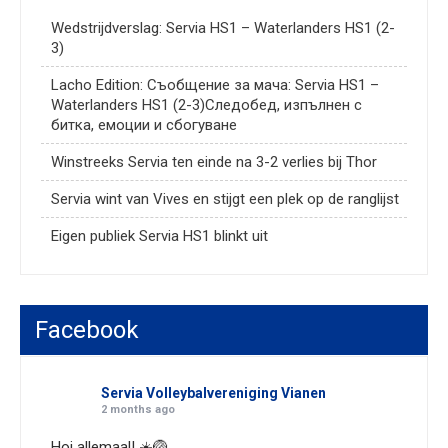
Wedstrijdverslag: Servia HS1 – Waterlanders HS1 (2-
3)
Lacho Edition: Съобщение за мача: Servia HS1 –
Waterlanders HS1 (2-3)Следобед, изпълнен с
битка, емоции и сбогуване
Winstreeks Servia ten einde na 3-2 verlies bij Thor
Servia wint van Vives en stijgt een plek op de ranglijst
Eigen publiek Servia HS1 blinkt uit
Facebook
Servia Volleybalvereniging Vianen
2 months ago
Hoi allemaal! ☀️🏐