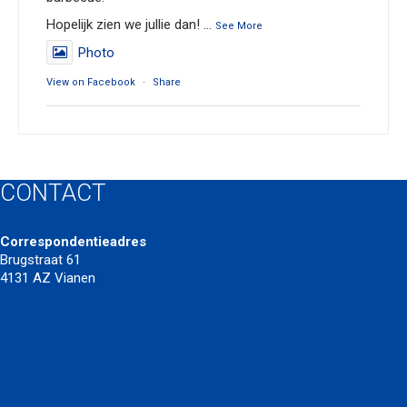
Hopelijk zien we jullie dan!
...
See More
Photo
View on Facebook
·
Share
Servia Volleybalvereniging Vianen
3 months ago
*Save the date, 27 juni!!*
CONTACT
Hey allemaal, inmiddels zijn we al weer een beetje
aan het toewerken richting het einde van het
Correspondentieadres
seizoen. Als afsluiter wordt weer het jaarlijks
Brugstraat 61
beachtoernooi georganiseerd en aansluitend de
4131 AZ Vianen
vrijwilligersbbq. Voor de vrijwilligers wordt deze bbq
natuurlijk weer helemaal verzorgd maar ook als niet-
vrijwilliger ben je natuurlijk welkom om gezellig aan te
haken. Verdere in
...
See More
Photo
View on Facebook
·
Share