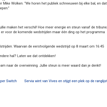
er Mike Wolken. “We horen het publiek schreeuwen bij elke bal, en dat
epen.”
ullie maken het verschil! Hoe meer energie en steun vanaf de tribune
dat er voor de komende wedstrijden maar één ding op het programma
strijden. Waarvan de eerstvolgende wedstrijd op 8 maart om 16:45
 andere hal? Laten we dat ontdekken!
eam naar de overwinning. Jullie steun is meer waard dan je denkt!
oper Switch
Servia wint van Vives en stijgt een plek op de ranglijs