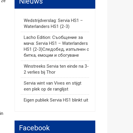
Nieuws
 ze
Wedstrijdverslag: Servia HS1 –
Waterlanders HS1 (2-3)
Lacho Edition: Съобщение за
мача: Servia HS1 – Waterlanders
HS1 (2-3)Следобед, изпълнен с
битка, емоции и сбогуване
Winstreeks Servia ten einde na 3-
2 verlies bij Thor
Servia wint van Vives en stijgt
een plek op de ranglijst
Eigen publiek Servia HS1 blinkt uit
in
Facebook