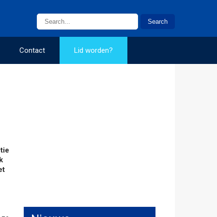
Contact
Lid worden?
tie
k
et