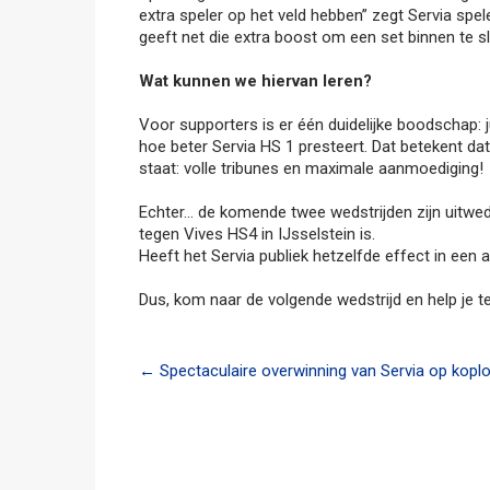
extra speler op het veld hebben” zegt Servia spel
geeft net die extra boost om een set binnen te sl
Wat kunnen we hiervan leren?
Voor supporters is er één duidelijke boodschap: j
hoe beter Servia HS 1 presteert. Dat betekent 
staat: volle tribunes en maximale aanmoediging!
Echter… de komende twee wedstrijden zijn uitwed
tegen Vives HS4 in IJsselstein is.
Heeft het Servia publiek hetzelfde effect in een
Dus, kom naar de volgende wedstrijd en help je t
Post
←
Spectaculaire overwinning van Servia op kopl
navigation