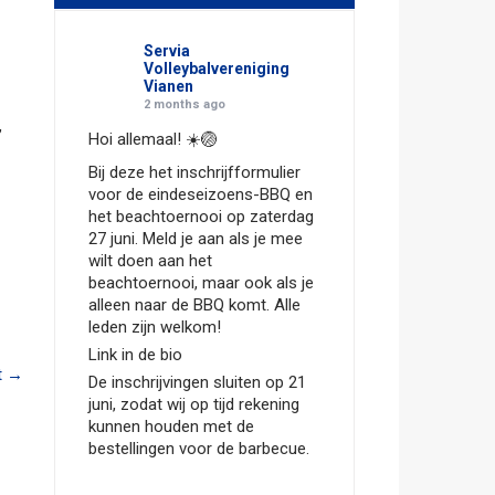
Servia
Volleybalvereniging
Vianen
2 months ago
,
Hoi allemaal! ☀️🏐
Bij deze het inschrijfformulier
voor de eindeseizoens-BBQ en
het beachtoernooi op zaterdag
27 juni. Meld je aan als je mee
wilt doen aan het
beachtoernooi, maar ook als je
alleen naar de BBQ komt. Alle
leden zijn welkom!
Link in de bio
t
→
De inschrijvingen sluiten op 21
juni, zodat wij op tijd rekening
kunnen houden met de
bestellingen voor de barbecue.
Hopelijk zien we jullie dan!