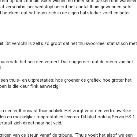
t direct op dat ze thuis vaker winnen en meer sets pakken dan wanneer
dat verschil is: per wedstrijd neemt het aantal thuis gewonnen sets
t betekent dat het team zich in de eigen hal sterker voelt en beter
. Dit verschil is zelfs zo groot dat het thuisvoordeel statistisch met
 naarmate het seizoen vordert. Dat suggereert dat de steun van het
l.
en thuis- en uitprestaties: hoe groener de grafiek, hoe groter het
en is die kleur flink aanwezig!
an een enthousiast thuispubliek. Het zorgt voor een vertrouwelijke
en makkelijker topprestaties leveren. Dit blijkt ook bij Servia HS 1: 
rtaalt zich direct naar het veld.
rijgen van de steun vanaf de tribune. “Thuis voelt het alsof we een