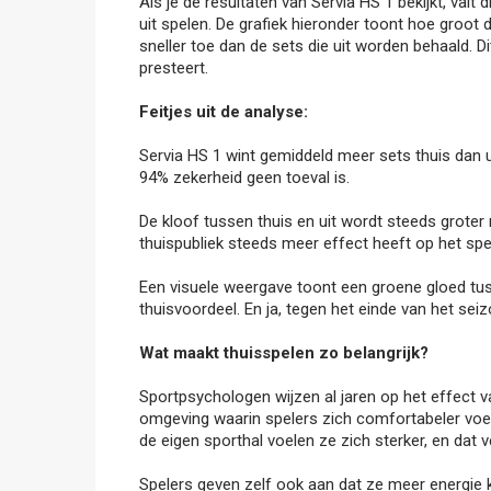
Als je de resultaten van Servia HS 1 bekijkt, val
uit spelen. De grafiek hieronder toont hoe groot 
sneller toe dan de sets die uit worden behaald. Di
presteert.
Feitjes uit de analyse:
Servia HS 1 wint gemiddeld meer sets thuis dan uit
94% zekerheid geen toeval is.
De kloof tussen thuis en uit wordt steeds groter
thuispubliek steeds meer effect heeft op het spe
Een visuele weergave toont een groene gloed tuss
thuisvoordeel. En ja, tegen het einde van het seizo
Wat maakt thuisspelen zo belangrijk?
Sportpsychologen wijzen al jaren op het effect v
omgeving waarin spelers zich comfortabeler voelen 
de eigen sporthal voelen ze zich sterker, en dat ve
Spelers geven zelf ook aan dat ze meer energie k