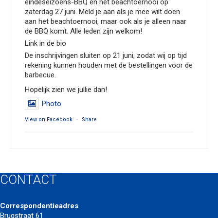
eindeseizoens-BBQ en het beachtoernooi op
zaterdag 27 juni. Meld je aan als je mee wilt doen
aan het beachtoernooi, maar ook als je alleen naar
de BBQ komt. Alle leden zijn welkom!
Link in de bio
De inschrijvingen sluiten op 21 juni, zodat wij op tijd
rekening kunnen houden met de bestellingen voor de
barbecue.
Hopelijk zien we jullie dan!
Photo
View on Facebook
·
Share
Servia Volleybalvereniging Vianen
3 months ago
*Save the date, 27 juni!!*
CONTACT
Hey allemaal, inmiddels zijn we al weer een beetje
aan het toewerken richting het einde van het
seizoen. Als afsluiter wordt weer het jaarlijks
Correspondentieadres
beachtoernooi georganiseerd en aansluitend de
Brugstraat 61