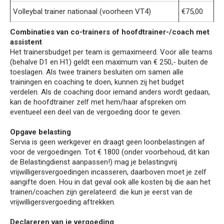
Volleybal trainer nationaal (voorheen VT4)
€75,00
Combinaties van co-trainers of hoofdtrainer-/coach met
assistent
Het trainersbudget per team is gemaximeerd. Voor alle teams
(behalve D1 en H1) geldt een maximum van € 250,- buiten de
toeslagen. Als twee trainers besluiten om samen alle
trainingen en coaching te doen, kunnen zij het budget
verdelen. Als de coaching door iemand anders wordt gedaan,
kan de hoofdtrainer zelf met hem/haar afspreken om
eventueel een deel van de vergoeding door te geven.
Opgave belasting
Servia is geen werkgever en draagt geen loonbelastingen af
voor de vergoedingen. Tot € 1800 (onder voorbehoud, dit kan
de Belastingdienst aanpassen!) mag je belastingvrij
vrijwilligersvergoedingen incasseren, daarboven moet je zelf
aangifte doen. Hou in dat geval ook alle kosten bij die aan het
trainen/coachen zijn gerelateerd: die kun je eerst van de
vrijwilligersvergoeding aftrekken.
Declareren van je vergoeding