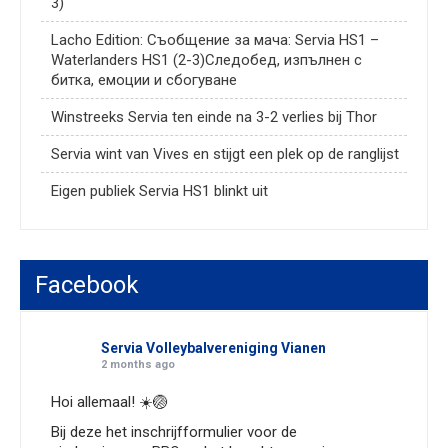
3)
Lacho Edition: Съобщение за мача: Servia HS1 –
Waterlanders HS1 (2-3)Следобед, изпълнен с
битка, емоции и сбогуване
Winstreeks Servia ten einde na 3-2 verlies bij Thor
Servia wint van Vives en stijgt een plek op de ranglijst
Eigen publiek Servia HS1 blinkt uit
Facebook
Servia Volleybalvereniging Vianen
2 months ago
Hoi allemaal! ☀️🏐
Bij deze het inschrijfformulier voor de