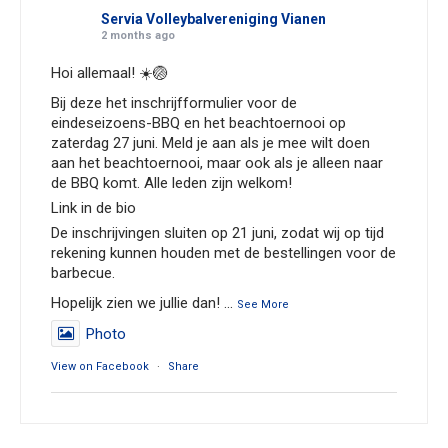
Servia Volleybalvereniging Vianen
2 months ago
Hoi allemaal! ☀️🏐
Bij deze het inschrijfformulier voor de
eindeseizoens-BBQ en het beachtoernooi op
zaterdag 27 juni. Meld je aan als je mee wilt doen
aan het beachtoernooi, maar ook als je alleen naar
de BBQ komt. Alle leden zijn welkom!
Link in de bio
De inschrijvingen sluiten op 21 juni, zodat wij op tijd
rekening kunnen houden met de bestellingen voor de
barbecue.
Hopelijk zien we jullie dan!
...
See More
Photo
View on Facebook
·
Share
Servia Volleybalvereniging Vianen
3 months ago