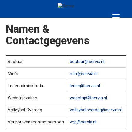
Namen &
Contactgegevens
Bestuur
bestuur@servia.nl
Mini’s
mini@servia.nl
Ledenadministratie
leden@servia.nl
Wedstrijdzaken
wedstrijd@servia.nl
Volleybal Overdag
volleybaloverdag@servia.nl
Vertrouwenscontactpersoon
vcp@servia.nl