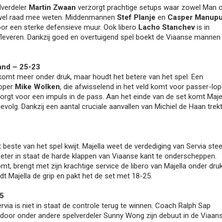
elverdeler
Martin Zwaan
verzorgt prachtige setups waar zowel Man 
el raad mee weten. Middenmannen
Stef Planje
en
Casper Manupu
oor een sterke defensieve muur. Ook libero
Lacho Stanchev
is in
everen. Dankzij goed en overtuigend spel boekt de Viaanse mannen
tand – 25-23
 komt meer onder druk, maar houdt het betere van het spel. Een
loper
Mike Wolken
, die afwisselend in het veld komt voor passer-lop
 zorgt voor een impuls in de pass. Aan het einde van de set komt Maje
evolg. Dankzij een aantal cruciale aanvallen van Michiel de Haan trek
et beste van het spel kwijt. Majella weet de verdediging van Servia ste
beter in staat de harde klappen van Viaanse kant te onderscheppen.
 komt, brengt met zijn krachtige service de libero van Majella onder druk
t Majella de grip en pakt het de set met 18-25.
25
Servia is niet in staat de controle terug te winnen. Coach Ralph Sap
rdoor onder andere spelverdeler Sunny Wong zijn debuut in de Viaan