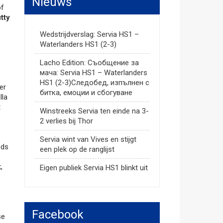
Nieuws
of
tty
Wedstrijdverslag: Servia HS1 –
Waterlanders HS1 (2-3)
Lacho Edition: Съобщение за
мача: Servia HS1 – Waterlanders
HS1 (2-3)Следобед, изпълнен с
er
битка, емоции и сбогуване
lla
t
Winstreeks Servia ten einde na 3-
2 verlies bij Thor
Servia wint van Vives en stijgt
eds
een plek op de ranglijst
,
Eigen publiek Servia HS1 blinkt uit
Facebook
se