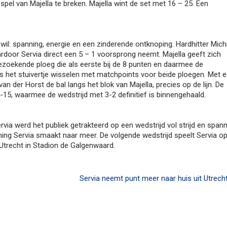
pel van Majella te breken. Majella wint de set met 16 – 25. Een
 wil: spanning, energie en een zinderende ontknoping. Hardhitter Mich
door Servia direct een 5 – 1 voorsprong neemt. Majella geeft zich
ezoekende ploeg die als eerste bij de 8 punten en daarmee de
 is het stuivertje wisselen met matchpoints voor beide ploegen. Met 
 van der Horst de bal langs het blok van Majella, precies op de lijn. De
17-15, waarmee de wedstrijd met 3-2 definitief is binnengehaald.
via werd het publiek getrakteerd op een wedstrijd vol strijd en span
ing Servia smaakt naar meer. De volgende wedstrijd speelt Servia o
Utrecht in Stadion de Galgenwaard.
Servia neemt punt meer naar huis uit Utrech