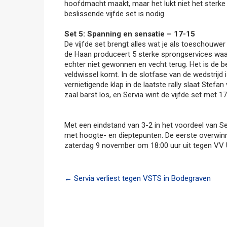
hoofdmacht maakt, maar het lukt niet het sterke s
beslissende vijfde set is nodig.
Set 5: Spanning en sensatie – 17-15
De vijfde set brengt alles wat je als toeschouwer
de Haan produceert 5 sterke sprongservices waar
echter niet gewonnen en vecht terug. Het is de b
veldwissel komt. In de slotfase van de wedstrijd
vernietigende klap in de laatste rally slaat Stefan
zaal barst los, en Servia wint de vijfde set met 
Met een eindstand van 3-2 in het voordeel van Ser
met hoogte- en dieptepunten. De eerste overwinn
zaterdag 9 november om 18:00 uur uit tegen VV 
Post
←
Servia verliest tegen VSTS in Bodegraven
navigation