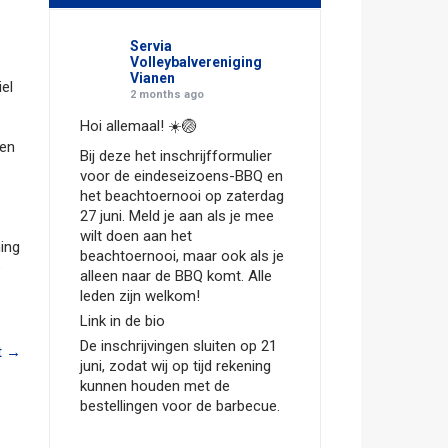
Servia
Volleybalvereniging
Vianen
iel
2 months ago
Hoi allemaal! ☀️🏐
een
Bij deze het inschrijfformulier
voor de eindeseizoens-BBQ en
het beachtoernooi op zaterdag
27 juni. Meld je aan als je mee
wilt doen aan het
ning
beachtoernooi, maar ook als je
p
alleen naar de BBQ komt. Alle
leden zijn welkom!
Link in de bio
De inschrijvingen sluiten op 21
t
→
juni, zodat wij op tijd rekening
kunnen houden met de
bestellingen voor de barbecue.
Hopelijk zien we jullie dan!
...
See