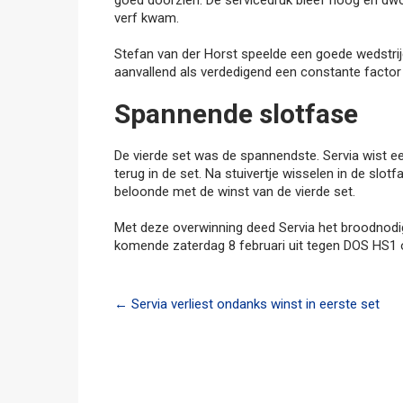
goed doorzien. De servicedruk bleef hoog en dwo
verf kwam.
Stefan van der Horst speelde een goede wedstrij
aanvallend als verdedigend een constante facto
Spannende slotfase
De vierde set was de spannendste. Servia wist e
terug in de set. Na stuivertje wisselen in de slotf
beloonde met de winst van de vierde set.
Met deze overwinning deed Servia het broodnodige
komende zaterdag 8 februari uit tegen DOS HS1
Post
←
Servia verliest ondanks winst in eerste set
navigation