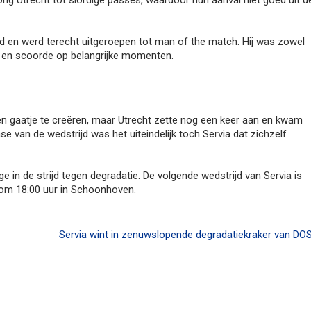
ng Utrecht tot slordige passes, waardoor hun aanval niet goed uit d
d en werd terecht uitgeroepen tot man of the match. Hij was zowel
r en scoorde op belangrijke momenten.
en gaatje te creëren, maar Utrecht zette nog een keer aan en kwam
ase van de wedstrijd was het uiteindelijk toch Servia dat zichzelf
 in de strijd tegen degradatie. De volgende wedstrijd van Servia is
 om 18:00 uur in Schoonhoven.
Servia wint in zenuwslopende degradatiekraker van DO