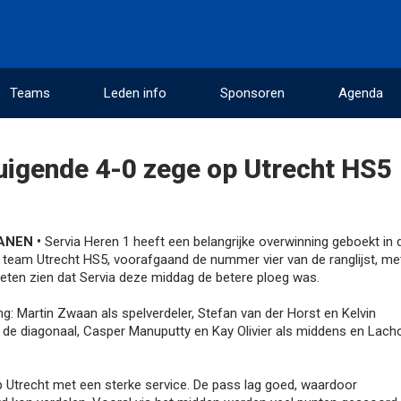
Teams
Leden info
Sponsoren
Agenda
uigende 4-0 zege op Utrecht HS5
ANEN •
Servia Heren 1 heeft een belangrijke overwinning geboekt in 
et team Utrecht HS5, voorafgaand de nummer vier van de ranglijst, me
lieten zien dat Servia deze middag de betere ploeg was.
ng: Martin Zwaan als spelverdeler, Stefan van der Horst en Kelvin
 de diagonaal, Casper Manuputty en Kay Olivier als middens en Lach
 Utrecht met een sterke service. De pass lag goed, waardoor