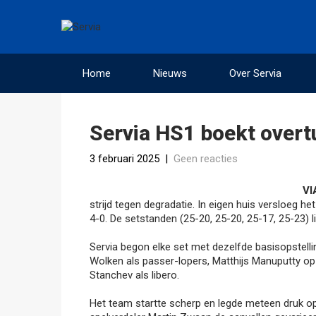
Home
Nieuws
Over Servia
Servia HS1 boekt overt
3 februari 2025
|
Geen reacties
VI
strijd tegen degradatie. In eigen huis versloeg h
4-0. De setstanden (25-20, 25-20, 25-17, 25-23) 
Servia begon elke set met dezelfde basisopstelli
Wolken als passer-lopers, Matthijs Manuputty op
Stanchev als libero.
Het team startte scherp en legde meteen druk op