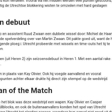
rd kon verdelen. Vooral via het midden werden veel punten gescoord,
tig de Utrechtse blokkering wisten te omzeilen met hard geslagen
en debuut
p en assistent Ruud Zwaan een dubbele wissel door: Michiel de Haa
e spelverdeling over van Martin Zwaan. Dit pakte goed uit, want de 
gende ploeg i. Utrecht probeerde met wissels en time-outs het tij te
en.
n (uit Heren 2) zijn seizoensdebuut in Heren 1. Met een aantal rake
.
 in plaats van Kay Olivier. Ook hij voegde aanvallend en vooral
nten achter elkaar drukte hij direct zijn stempel op de wedstrijd.
n of the Match
 het blok was deze wedstrijd een wapen. Kay Olivier en Casper
llblocks, en ook de buitenaanvallers konden het spel van Utrecht