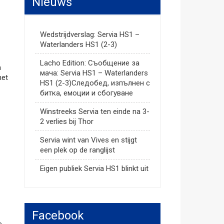
Nieuws
Wedstrijdverslag: Servia HS1 –
Waterlanders HS1 (2-3)
Lacho Edition: Съобщение за
n
мача: Servia HS1 – Waterlanders
het
HS1 (2-3)Следобед, изпълнен с
битка, емоции и сбогуване
Winstreeks Servia ten einde na 3-
2 verlies bij Thor
Servia wint van Vives en stijgt
een plek op de ranglijst
Eigen publiek Servia HS1 blinkt uit
Facebook