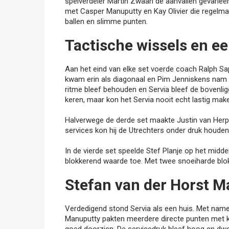
spelverdeler Martin Zwaan de aanvallen gevariee
met Casper Manuputty en Kay Olivier die regelma
ballen en slimme punten.
Tactische wissels en e
Aan het eind van elke set voerde coach Ralph Sa
kwam erin als diagonaal en Pim Jenniskens nam d
ritme bleef behouden en Servia bleef de bovenlig
keren, maar kon het Servia nooit echt lastig mak
Halverwege de derde set maakte Justin van Herpe
services kon hij de Utrechters onder druk houden
In de vierde set speelde Stef Planje op het midden
blokkerend waarde toe. Met twee snoeiharde blokpu
Stefan van der Horst
Ma
Verdedigend stond Servia als een huis. Met name
Manuputty pakten meerdere directe punten met ki