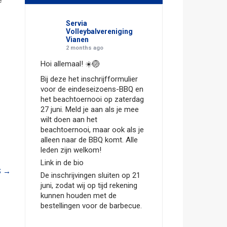
e
Servia
Volleybalvereniging
Vianen
2 months ago
Hoi allemaal! ☀️🏐
Bij deze het inschrijfformulier
voor de eindeseizoens-BBQ en
het beachtoernooi op zaterdag
27 juni. Meld je aan als je mee
wilt doen aan het
beachtoernooi, maar ook als je
alleen naar de BBQ komt. Alle
leden zijn welkom!
Link in de bio
S
→
De inschrijvingen sluiten op 21
juni, zodat wij op tijd rekening
kunnen houden met de
bestellingen voor de barbecue.
Hopelijk zien we jullie dan!